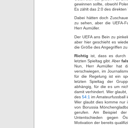
gewinnen sollte, obwohl Pole
Es zählt das 2:0 des direkten 
Dabei hätten doch Zuschauer
zu sehen, aber die UEFA-Fu
Herr Aumüller.
Der UEFA ans Bein zu pinkeln
aber hier geschieht es wie
die Größe des Angegriffen zu 
Richtig
ist, dass es durc
letzten Spieltag gibt. Aber
fal
Nun, Herr Aumüller hat da
verschwiegen, im Journalism
für die Regelung ist ein sp
letzten Spieltag der Gru
abhängig, für die es um nic
damit verhindert. Wer glaubt, 
des
54:1
im Amateurfussball i
Wer glaubt dies komme nur i
von Borussia Mönchengladb
gerufen. Am Beispiel de
Untentschieden gegen Ös
Motivation der bereits qualifi