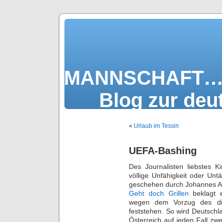
MANNSCHAF
Blog zur deu
«
Urlaub im Tessin
UEFA-Bashing
Des Journalisten liebstes K
völlige Unfähigkeit oder Unt
geschehen durch Johannes Aum
Geht doch Grillen
beklagt e
wegen dem Vorzug des dire
feststehen. So wird Deutsch
Österreich auf jeden Fall zw