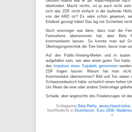
Gestern Abend war er als Radio-Reporter nac
überfordert. Macht nichts, ist ja auch nicht sei
sich das ZDF nicht einfach in die laufende Hörfu
von der ARD ist? Es wäre schön gewesen, we
Eitelkeit gezeigt hätte! Das lag mit Sicherheit nic
Noch unsinniger war dann, dass man die Fern
Fernsehens übernommen hat, aber Béla R
kommentieren lassen. So konnte man auf Gru
Übertragungstechnik die Tore hören, bevor man si
Auf den Public-Viewing-Meilen und in laute
aufgefallen sein, wer aber einen guten Ton hatte, 
des
Impulses eines Torjubels genommen
worden.
ZDF fragen lassen: Warum hat man nicht 
Kommentator übernommen? Bild und Ton wären 
Schweizerdeutsch hätte sicherlich einen hohen Un
Urs Meier die eine oder andere Steilvorlage geliefer
Schade, aber angesichts des Finaleinzuges ist das 
Schlagworte:
Bela Rethy
,
deutschland-türkei
Veröffentlicht in
Drumherum
,
Euro 2008
,
Mediensc
»