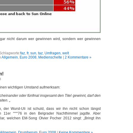
 gar nicht darum wer gewinnen wird, sondern wer gewinnen
Schlagworte:
faz
,
fr
,
sun
,
taz
,
Umfragen
,
welt
n
Allgemein
,
Euro 2008
,
Medienschelte
|
2 Kommentare »
m!
8
einen wichtigen Umstand aufmerksam:
acheinander oder fünfmal insgesamt den Titel gewinnt, darf den
lten. „
, der Wurst-Uli ist schuld, dass wir ihn nicht schon längst
n 11er ““““76 in den Belgrader Nachthimmel jagdte. Aber
 klar, welchen EM-Song Olvier Pocher 2012 singt: „Bringt ihn
Allgemein
,
Drumherum
,
Euro 2008
|
Keine Kommentare »