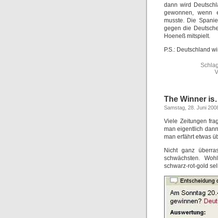
dann wird Deutschl
gewonnen, wenn es
musste. Die Spanie
gegen die Deutsche
Hoeneß mitspielt.
P.S.: Deutschland w
Schlag
V
The Winner i
Samstag, 28. Juni 200
Viele Zeitungen fra
man eigentlich dann
man erfährt etwas üb
Nicht ganz überra
schwächsten. Wohl 
schwarz-rot-gold sel