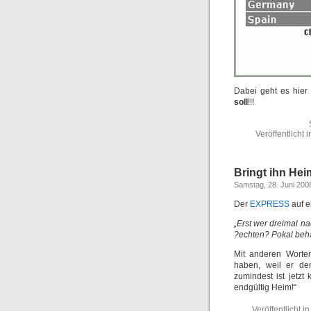
Dabei geht es hier
soll
!!!
Veröffentlicht i
Bringt ihn Hei
Samstag, 28. Juni 200
Der
EXPRESS
auf 
„Erst wer dreimal n
?echten? Pokal beha
Mit anderen Worten
haben, weil er de
zumindest ist jetzt
endgültig Heim!“
Veröffentlicht in