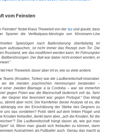
aft vom Feinsten
m Feinsten“ findet Klaus Theweleit von der
taz
und glaubt, dass
er Spanier die Vertikalpass-Ideologie von Klinsmann-Löw
hnellen Spielzügen nach Balleroberung überfallartig im
raum aufzutauchen, ist nicht immer das Rezept zum Tor. Die
en Russland, wie das modifiziert werden kann. Ihr Führungstor
n Ballberührungen. Der Ball war dabei nicht erobert worden, er
rwart.
“
et Herr Theweleit, davor aber irrt er, wie so viele andere:
 Teams (Kroatien, Türkei) war die Laufbereitschaft miserabel.
 wo die meisten psychischen Hemmungen bestanden –
vor einer zweiten Blamage à la Cordoba – war sie immerhin
iel gegen Polen war die Mannschaft läuferisch voll da. Sehr
 der Gegner klar favorisiert war: gegen Portugal.
“ Das klingt
, stimmt aber nicht. Der Kernfehler dieser Analyse ist es, die
ls abhängig von der Einschätzung der Stärke des Gegners zu
ir uns das vorstellen? Poldi steht auf dem linken Flügel und
e Kroaten freilaufen, denkt dann aber, „ach die Kroaten, für die
 reichen“? Die Laufbereitschaft hängt davon ab, wie gut man
 Spiel“ ist. Wenn man glaubt sich freilaufen zu können, dann
wenigen Ausnahmen als Fußballer auch. Genau das macht ja