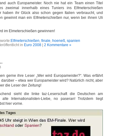
and auch Europameister. Noch nie hat ein Team einen Titel
 zweimal innerhalb eines Tuniers ins Elfmeterschießen
r haben ihr Glück also schon gegen Italien verbraucht, und
n gewinnt man ein Elfmeterschießen nur, wenn bei ihnen Uli
ird im Elmeterschießen gewinnen!
worte:
Elfmeterschießen
,
finale
,
hoeneß
,
spanien
eröffentlicht in
Euro 2008
|
2 Kommentare »
s…
8
gen gerne ihre Leser „Wer wird Europameister?“. Was erfährt
 darüber – etwa wer Europameister wird? Natürlich nicht, aber
er die Leser der Zeitung!
schend sieht die linke taz-Leserschaft die Deutschen am
alte Internationalisten-Liebe, no paseran! Trotzdem liegt
bst hier vorne.