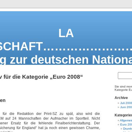
LA
NSCHAFT…………………
g zur deutschen Nationa
v für die Kategorie „Euro 2008“
Sie sind mom
Kategorie E
Archive
ten
Juli 200
Juni 20
 für die Redaktion der Print-SZ zu spät, also wird die
Kategorie
M auf 24 Mannschaften der Aufmacher im Sportteil. Nicht
Allgemei
ner Ersatz für die fehlende Finalberichterstattung. Der
Euro 20
rsicherung für England“ hat ja noch einen gewissen Charme,
Drumh