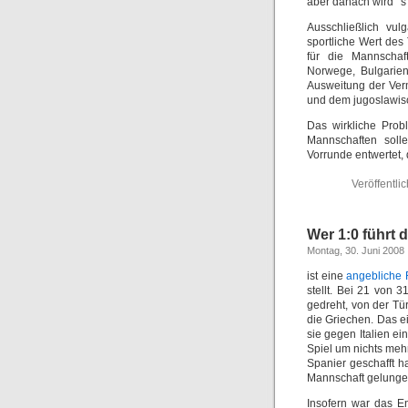
aber danach wird““s 
Ausschließlich vul
sportliche Wert des 
für die Mannschaf
Norwege, Bulgarien
Ausweitung der Ver
und dem jugoslawis
Das wirkliche Prob
Mannschaften soll
Vorrunde entwertet, 
Veröffentlic
Wer 1:0 führt d
Montag, 30. Juni 2008
ist eine
angebliche F
stellt. Bei 21 von 
gedreht, von der Tü
die Griechen. Das ei
sie gegen Italien e
Spiel um nichts mehr
Spanier geschafft h
Mannschaft gelung
Insofern war das E