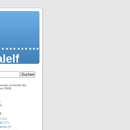
…………
lelf
entan im Archiv der
uro 2008.
8
08
n
n
(11)
08
(17)
erum
(4)