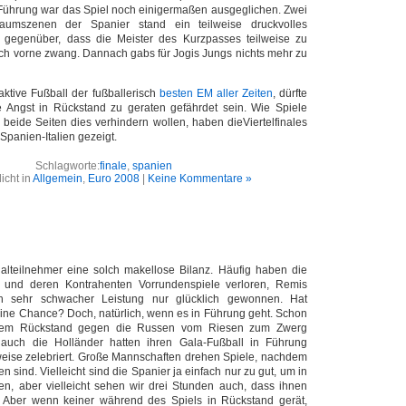
 Führung war das Spiel noch einigermaßen ausgeglichen. Zwei
traumszenen der Spanier stand ein teilweise druckvolles
 gegenüber, dass die Meister des Kurzpasses teilweise zu
ch vorne zwang. Dannach gabs für Jogis Jungs nichts mehr zu
raktive Fußball der fußballerisch
besten EM aller Zeiten
, dürfte
ie Angst in Rückstand zu geraten gefährdet sein. Wie Spiele
beide Seiten dies verhindern wollen, haben dieViertelfinales
Spanien-Italien gezeigt.
Schlagworte:
finale
,
spanien
licht in
Allgemein
,
Euro 2008
|
Keine Kommentare »
nalteilnehmer eine solch makellose Bilanz. Häufig haben die
er und deren Kontrahenten Vorrundenspiele verloren, Remis
ch sehr schwacher Leistung nur glücklich gewonnen. Hat
ine Chance? Doch, natürlich, wenn es in Führung geht. Schon
 dem Rückstand gegen die Russen vom Riesen zum Zwerg
auch die Holländer hatten ihren Gala-Fußball in Führung
weise zelebriert. Große Mannschaften drehen Spiele, nachdem
n sind. Vielleicht sind die Spanier ja einfach nur zu gut, um in
en, aber vielleicht sehen wir drei Stunden auch, dass ihnen
lt. Aber wenn keiner während des Spiels in Rückstand gerät,