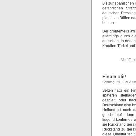
Bis zur spanischen
gefährlichen Straf
deutsches Pressing
planlosen Bällen na
hohlen.
Der größtenteils att
allerdings durch d
aussehen, in denen 
Kroatien-Türkei und 
Veröffent
Finale olè!
Sonntag, 29. Juni 2008
Selten hatte ein Fi
späteren Titelträg
gespielt, oder na
Deutschland also ke
Holland ist nach
geschrumpft, denn 
liegend konternder
sie Rückstand gerate
Rückstand zu gerat
diese Qualität feh