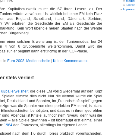
primitiv:
Medie
Taktikt
gäre Kapitalismuskritik mutet die SZ ihren Lesern zu. Der
Impress
Tuniers würde verwässert! Ist wirklich bei einer EM kein Platz
ten aus England, Schottland, Irland, Dänemark, Serbien,
? Wir erfahren die Geschichte der EM als Geschichte der
marktung. Kein Wort über die neuen Staaten nach der Wende
chen Bürgerkrieg!
lem einer solchen Erweiterung ist der Tuniermodus: bei 24
en 4 von 6 Gruppendritte weiterkommen. Damit wird die
das Tunier beginnt dann erst richtig in der K.O.-Phase.
ht in
Euro 2008
,
Medienschelte
|
Keine Kommentare »
er stets verliert…
ußballerweisheit
, die diese EM völlig wiedermal auf den Kopf
31 Spielen stimmte dies nicht. Nur die viermal wurde ein Spiel
rkei, Deutschland und Spanien, im „Freundschaftsspiel“ gegen
nzige was die Spanier von einer perfekten EM trennt, ist, dass
in Elfmeterschießen benötigten, und dass es in ihrem gedrehten
 ging. Aber das ist Kritelei auf höchstem Niveau, denn was die
aben – alle Spiele gewinnen – ist überhaupt erst einmal einer
en:
1984
den Franzosen, allerdings im eigenen Lande.
ndspiel nach dem 1:0 durch Torres praktisch vorentschieden.